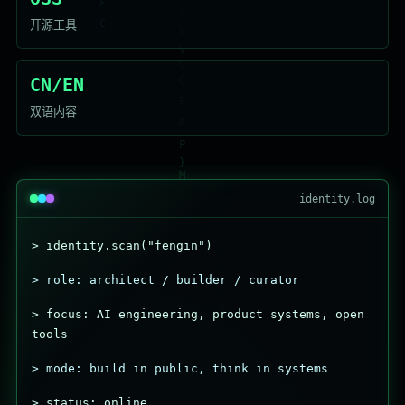
开源工具
CN/EN
双语内容
identity.log
> identity.scan("fengin")
> role: architect / builder / curator
> focus: AI engineering, product systems, open
tools
> mode: build in public, think in systems
> status: online